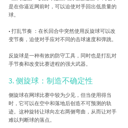
是在你逼近网前时，可以迫使对手回出低质量的
球。
• 打乱节奏 ：在长回合中突然使用反旋球可以改
变节奏，迫使对手应对不同的击球速度和弹跳。
反旋球是一种有效的防守工具，同时也是打乱对
手节奏和改变比赛进程的强大武器。
3. 侧旋球：制造不确定性
侧旋球在网球比赛中较为少见，但当使用得当
时，它可以在空中和落地后创造不可预测的轨
迹。这种旋转让球向左右两侧弯曲，从而让对手
难以判断球的落点。