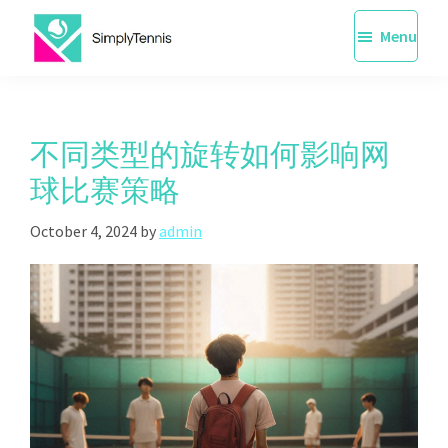
Skip
Menu
to
main
SimplyTennis
Tennis
content
Lessons
Singapore
不同类型的旋转如何影响网
球比赛策略
October 4, 2024
by
admin