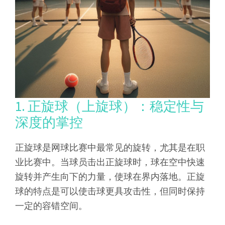
1. 正旋球（上旋球）：稳定性与
深度的掌控
正旋球是网球比赛中最常见的旋转，尤其是在职
业比赛中。当球员击出正旋球时，球在空中快速
旋转并产生向下的力量，使球在界内落地。正旋
球的特点是可以使击球更具攻击性，但同时保持
一定的容错空间。