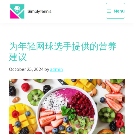
Skip
Menu
to
main
SimplyTennis
Tennis
content
Lessons
Singapore
为年轻网球选手提供的营养
建议
October 25, 2024
by
admin