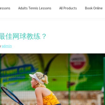
Lessons
Adults Tennis Lessons​
All Products
Book Online
最佳网球教练？
y
admin