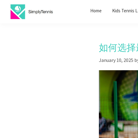
Skip
Skip
Home
Kids Tennis 
to
to
primary
main
SimplyTennis
Tennis
navigation
content
Lessons
Singapore
如何选择
January 10, 2025
b