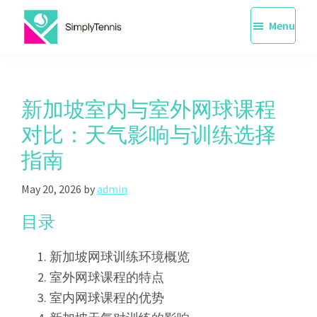
Skip
Menu
to
main
SimplyTennis
Tennis
content
Lessons
Singapore
新加坡室内与室外网球课程
对比：天气影响与训练选择
指南
May 20, 2026
by
admin
目录
新加坡网球训练环境概览
室外网球课程的特点
室内网球课程的优势