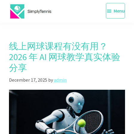
Skip
Menu
to
main
SimplyTennis
Tennis
content
Lessons
Singapore
线上网球课程有没有用？
2026 年 AI 网球教学真实体验
分享
December 17, 2025
by
admin