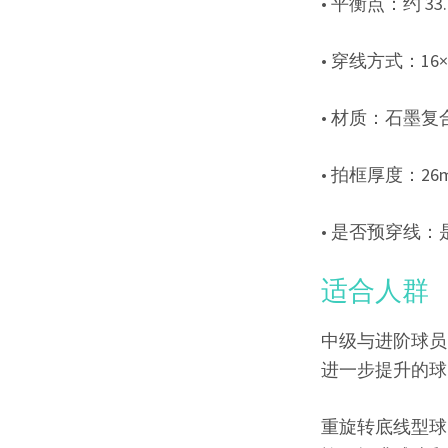
• 平衡点：约 3
• 穿线方式：1
• 材质：石墨复
• 拍框厚度：26
• 是否预穿线
适合人群
中级与进阶球员U
进一步提升的球
重旋转底线型球员得