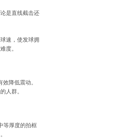
无论是直线截击还
升球速，使发球拥
断难度。
时可有效降低震动。
感的人群。
。中等厚度的拍框
用。