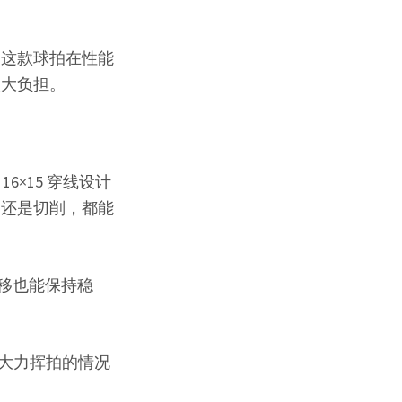
，这款球拍在性能
太大负担。
的 16×15 穿线设计
旋还是切削，都能
偏移也能保持稳
依赖大力挥拍的情况