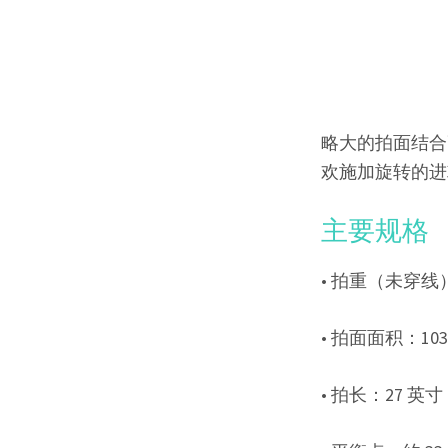
略大的拍面结合高
欢施加旋转的进
主要规格
• 拍重（未穿线）
• 拍面面积：10
• 拍长：27 英寸