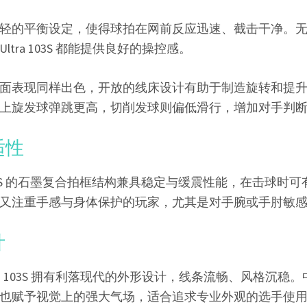
轻的平衡设定，使得球拍在网前反应迅速、截击干净。
tra 103S 都能提供良好的操控感。
面表现同样出色，开放的线床设计有助于制造旋转和提
上旋发球弹跳更高，切削发球则偏低滑行，增加对手判
适性
ltra 103S 的石墨复合拍框结构兼具稳定与缓震性能，在击球
又注重手感与身体保护的玩家，尤其是对手腕或手肘敏
计
ra 103S 拥有利落现代的外形设计，线条流畅、风格沉稳
也赋予视觉上的强大气场，适合追求专业外观的选手使