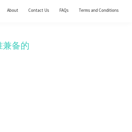
About
Contact Us
FAQs
Terms and Conditions
精准兼备的