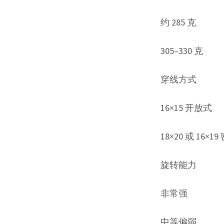
约 285 克
305–330 克
穿线方式
16×15 开放式
18×20 或 16×1
旋转能力
非常强
中等偏弱