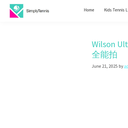
Skip
Skip
Home
Kids Tennis 
to
to
primary
main
SimplyTennis
Tennis
navigation
content
Lessons
Singapore
Wilson
全能拍
June 21, 2025
by
a