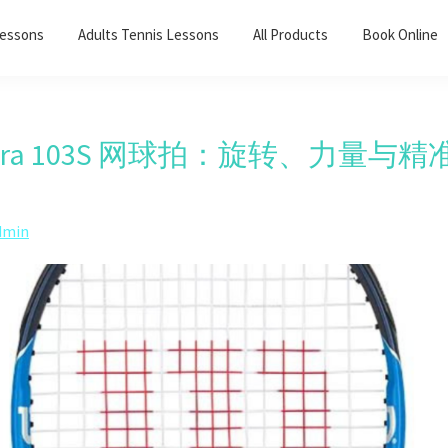
Lessons
Adults Tennis Lessons​
All Products
Book Online
 Ultra 103S 网球拍：旋转、力量与
dmin