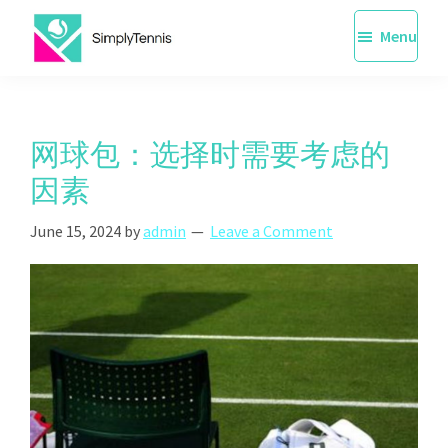
Skip
Menu
to
main
SimplyTennis
Tennis
content
Lessons
Singapore
网球包：选择时需要考虑的
因素
June 15, 2024
by
admin
Leave a Comment