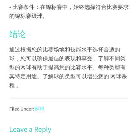
• 比赛条件：在锦标赛中，始终选择符合比赛要求
的锦标赛级球。
结论
通过根据您的比赛场地和技能水平选择合适的
球，您可以确保最佳的表现和享受。了解不同类
型的网球有助于提高您的比赛水平。每种类型有
其特定用途。了解球的类型可以增强您的 网球课
程 。
Filed Under:
网球
Leave a Reply