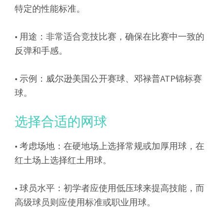
特定的性能标准。
• 用途：非常适合竞技比赛，确保在比赛中一致的
反弹和手感。
• 示例：威尔逊美国公开赛球、邓禄普ATP锦标赛
球。
选择合适的网球
• 考虑场地：在硬地场上选择常规或加厚用球，在
红土场上选择红土用球。
• 球员水平：初学者应使用低压球来提高技能，而
高级球员则应使用标准或职业用球。