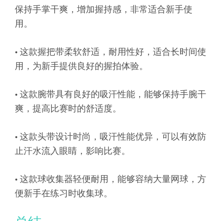
保持手掌干爽，增加握持感，非常适合新手使
用。
• 这款握把带柔软舒适，耐用性好，适合长时间使
用，为新手提供良好的握拍体验。
• 这款腕带具有良好的吸汗性能，能够保持手腕干
爽，提高比赛时的舒适度。
• 这款头带设计时尚，吸汗性能优异，可以有效防
止汗水流入眼睛，影响比赛。
• 这款球收集器轻便耐用，能够容纳大量网球，方
便新手在练习时收集球。